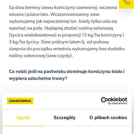
Są dwa terminy siewu koniczyny czerwonej: wczesna
wiosna i późne lato. Wczesnowiosenny siew
wykonujemy jak najwcześniej tzn. kiedy tylko uda się
wjechać na pole. Najlepiej dodać roślinę osłonową
(życica wielokwiatowa) w proporcji 15 kg/ha koniczyny i
5 kg/ha życicy. Siew późnym latem tj. od połowy
sierpnia do początku września wykonujemy bez dodatku
rośliny osłonowej (siew czysty).
Co robić jeśli na pastwisku dominuje koniczyna biała i
wypiera szlachetne trawy?
Najlepiej zwiększyć nawożenie azotem mineralnym i jeśli
udział traw w runi jest zbyt niski podsiać mieszanką
B&G-2.
Zgoda
Szczegóły
O plikach cookies
Koniczyny pozwalają zaoszczędzić na nawożeniu?