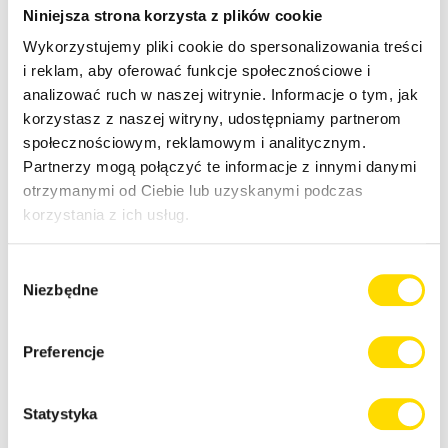
Niniejsza strona korzysta z plików cookie
Wykorzystujemy pliki cookie do spersonalizowania treści
i reklam, aby oferować funkcje społecznościowe i
analizować ruch w naszej witrynie. Informacje o tym, jak
korzystasz z naszej witryny, udostępniamy partnerom
społecznościowym, reklamowym i analitycznym.
Partnerzy mogą połączyć te informacje z innymi danymi
otrzymanymi od Ciebie lub uzyskanymi podczas
korzystania z ich usług.
Czy jest możliwe wyprodukowanie dużej ilości masy
Wybór
Niezbędne
zielonej bogatej w białko w krótkim czasie?
zgody
Preferencje
Statystyka