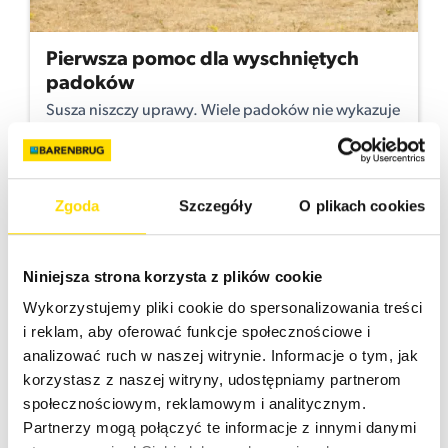
Pierwsza pomoc dla wyschniętych
padoków
Susza niszczy uprawy. Wiele padoków nie wykazuje
wzrostu od tygodni i odbarwia się z zielonego na
żółty. W rezultacie właściciele koni nie mają już
trawy na swoich pastwiskach. Co możesz zrobić,
aby chronić swoje pastwisko przed suszą?
Zgoda
Szczegóły
O plikach cookies
Czytaj więcej
Niniejsza strona korzysta z plików cookie
Wykorzystujemy pliki cookie do spersonalizowania treści
i reklam, aby oferować funkcje społecznościowe i
analizować ruch w naszej witrynie. Informacje o tym, jak
korzystasz z naszej witryny, udostępniamy partnerom
społecznościowym, reklamowym i analitycznym.
Partnerzy mogą połączyć te informacje z innymi danymi