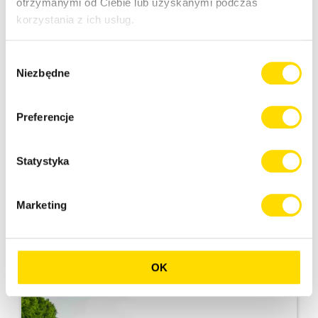
otrzymanymi od Ciebie lub uzyskanymi podczas
korzystania z ich usług.
Wybór
Niezbędne
zgody
NutriFibre® - odporny na warunki
Preferencje
klimatyczne
W okresach suchych NutriFibre® jest w stanie
Statystyka
absorbować wodę z głębszych warstw gleby. Trawa
nadal rośnie i produkuje gigantyczny wzrost plonu
o 47% podczas suchych, letnich miesięcy.
Marketing
Czytaj więcej
OK