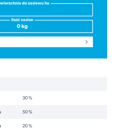
wierzchnia do zasiewu ha
Ilość nasion
30 %
a
50 %
a
20 %