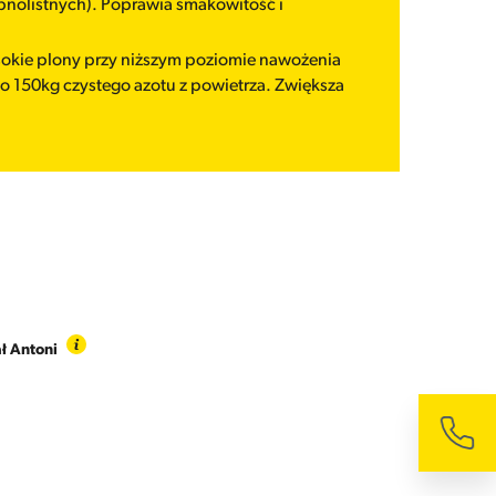
obnolistnych). Poprawia smakowitość i
okie plony przy niższym poziomie nawożenia
o 150kg czystego azotu z powietrza. Zwiększa
ł Antoni