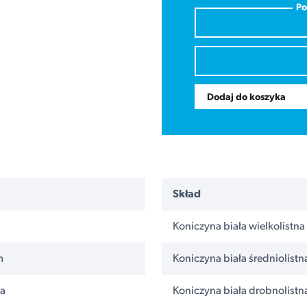
Po
Dodaj do koszyka
Skład
Koniczyna biała wielkolistna
m
Koniczyna biała średniolistn
ha
Koniczyna biała drobnolistn