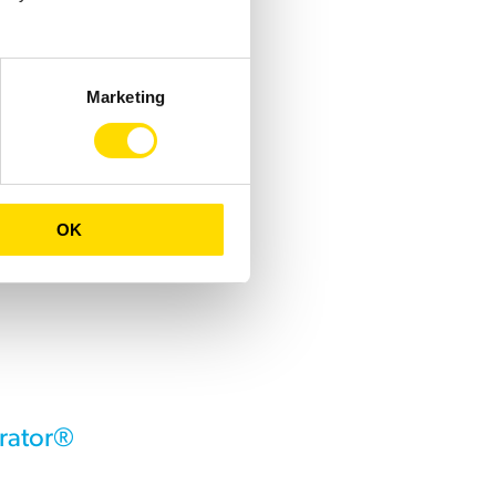
Marketing
OK
erator®