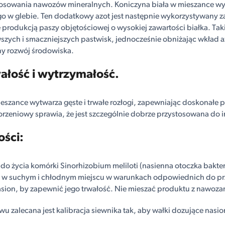
tosowania nawozów mineralnych. Koniczyna biała w mieszance w
go w glebie. Ten dodatkowy azot jest następnie wykorzystywany z
e produkcją paszy objętościowej o wysokiej zawartości białka. Tak
wszych i smaczniejszych pastwisk, jednocześnie obniżając wkład a
y rozwój środowiska.
ałość i wytrzymałość.
ieszance wytwarza gęste i trwałe rozłogi, zapewniając doskonałe po
zeniowy sprawia, że ​​jest szczególnie dobrze przystosowana do
ości:
do życia komórki Sinorhizobium meliloti (nasienna otoczka bakter
 w suchym i chłodnym miejscu w warunkach odpowiednich do p
asion, by zapewnić jego trwałość. Nie mieszać produktu z nawoza
u zalecana jest kalibracja siewnika tak, aby wałki dozujące nasio