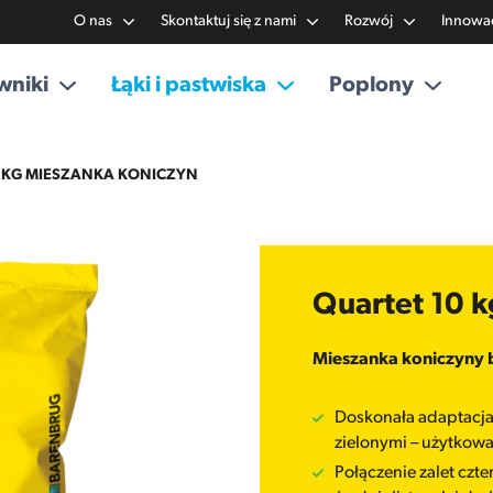
O nas
Skontaktuj się z nami
Rozwój
Innowa
wniki
Łąki i pastwiska
Poplony
 KG MIESZANKA KONICZYN
Quartet 10 
Mieszanka koniczyny bi
Doskonała adaptacja
zielonymi – użytkow
Połączenie zalet czte