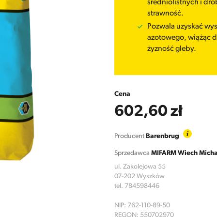
średniolistnych i dr
strawność.
Pozwala uzyskać wys
azotowego, wiążąc d
żyzność gleby.
Cena
602,60 zł
Producent
Barenbrug
Sprzedawca
MIFARM Wiech Micha
ul. Zakolejowa 55
07-202 Wyszków
tel. 784598446
NIP: 762-110-89-50
REGON: 550702970