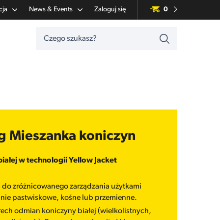
cja
News & Events
Zaloguj się
0
kg Mieszanka koniczyn
ałej w technologii Yellow Jacket
 do zróżnicowanego zarządzania użytkami
anie pastwiskowe, kośne lub przemienne.
rech odmian koniczyny białej (wielkolistnych,