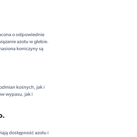
gacona o odpowiednie
iązanie azotu w glebie.
nasiona koniczyny są
odmian kośnych, jak i
ów wypasu, jak i
o.
iają dostępność azotu i