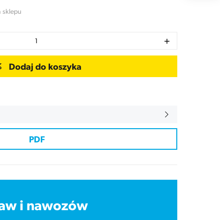
 sklepu
1
Dodaj do koszyka
PDF
traw i nawozów