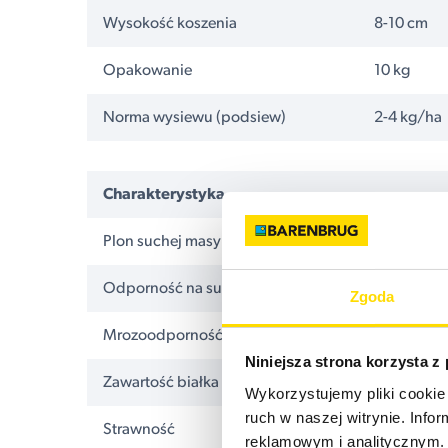
Wysokość koszenia
8-10 cm
Opakowanie
10 kg
Norma wysiewu (podsiew)
2-4 kg/ha
Charakterystyka
Plon suchej masy
Odporność na suszę
Zgoda
Mrozoodporność
Niniejsza strona korzysta z
Zawartość białka
Wykorzystujemy pliki cookie 
ruch w naszej witrynie. Inf
Strawność
reklamowym i analitycznym. 