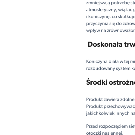
zmniejszają potrzebę s
atmosferyczny, wiążąc 
i koniczynę, co skutkuj
przyczynia się do zdro
wpływ na zrównoważon
Doskonała trw
Koniczyna biała w tej m
rozbudowany system kor
Środki ostrożn
Produkt zawiera zdolne 
Produkt przechowywać
jakichkolwiek innych n
Przed rozpoczęciem siew
otoczki nasiennej.