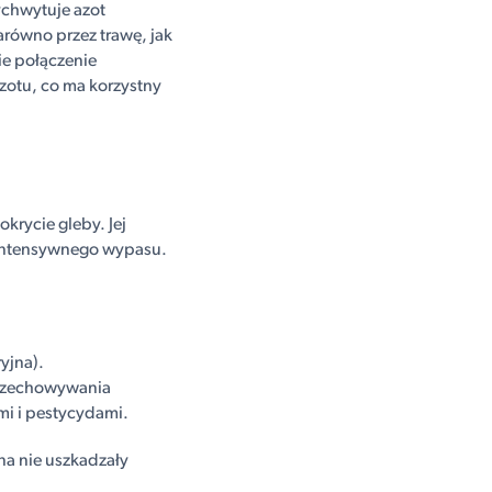
ychwytuje azot
arówno przez trawę, jak
ie połączenie
zotu, co ma korzystny
krycie gleby. Jej
 intensywnego wypasu.
yjna).
rzechowywania
mi i pestycydami.
na nie uszkadzały