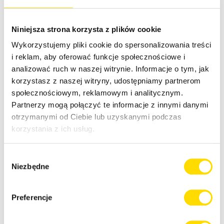
Elastyczny w płodozmianie
Doskonały do produkcji kiszonki i na zielonkę
Ogromny plon w rekordowo krótkim czasie
Niniejsza strona korzysta z plików cookie
Wykorzystujemy pliki cookie do spersonalizowania treści
294,80 zł
i reklam, aby oferować funkcje społecznościowe i
Sprzedawca
BIO-ŻUŁAWY Sp.z o.o.
analizować ruch w naszej witrynie. Informacje o tym, jak
korzystasz z naszej witryny, udostępniamy partnerom
Więcej informacji
społecznościowym, reklamowym i analitycznym.
Partnerzy mogą połączyć te informacje z innymi danymi
kategoria
otrzymanymi od Ciebie lub uzyskanymi podczas
korzystania z ich usług.
Poplon na pasze
Wybór
Udostępnij tę stronę
Niezbędne
zgody
Preferencje
Powiązane artykuły