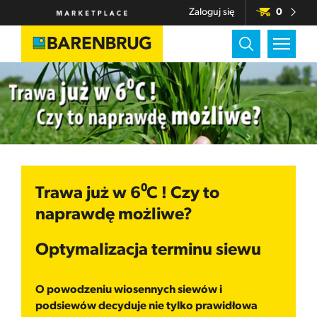
Zaloguj się
0
Trawa już w 6⁰C ! Czy to
naprawdę możliwe?
Optymalizacja terminu siewu
O powodzeniu wiosennych siewów i
podsiewów decyduje nie tylko prawidłowa