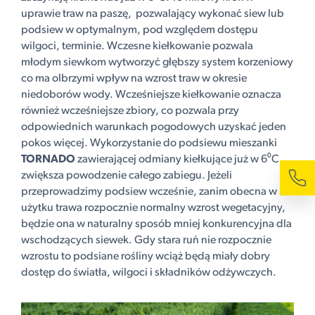
uprawie traw na paszę, pozwalający wykonać siew lub
podsiew w optymalnym, pod względem dostępu
wilgoci, terminie. Wczesne kiełkowanie pozwala
młodym siewkom wytworzyć głębszy system korzeniowy
co ma olbrzymi wpływ na wzrost traw w okresie
niedoborów wody. Wcześniejsze kiełkowanie oznacza
również wcześniejsze zbiory, co pozwala przy
odpowiednich warunkach pogodowych uzyskać jeden
pokos więcej. Wykorzystanie do podsiewu mieszanki
TORNADO
zawierającej odmiany kiełkujące już w 6⁰C
zwiększa powodzenie całego zabiegu. Jeżeli
przeprowadzimy podsiew wcześnie, zanim obecna w
użytku trawa rozpocznie normalny wzrost wegetacyjny,
będzie ona w naturalny sposób mniej konkurencyjna dla
wschodzących siewek. Gdy stara ruń nie rozpocznie
wzrostu to podsiane rośliny wciąż będą miały dobry
dostęp do światła, wilgoci i składników odżywczych.