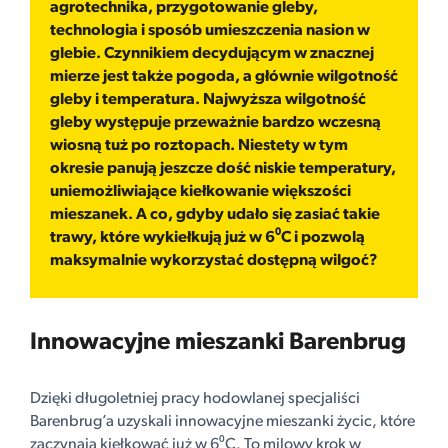
agrotechnika, przygotowanie gleby,
technologia i sposób umieszczenia nasion w
glebie. Czynnikiem decydującym w znacznej
mierze jest także pogoda, a głównie wilgotność
gleby i temperatura. Najwyższa wilgotność
gleby występuje przeważnie bardzo wczesną
wiosną tuż po roztopach. Niestety w tym
okresie panują jeszcze dość niskie temperatury,
uniemożliwiające kiełkowanie większości
mieszanek. A co, gdyby udało się zasiać takie
trawy, które wykiełkują już w 6⁰C i pozwolą
maksymalnie wykorzystać dostępną wilgoć?
Innowacyjne mieszanki Barenbrug
Dzięki długoletniej pracy hodowlanej specjaliści
Barenbrug’a uzyskali innowacyjne mieszanki życic, które
zaczynają kiełkować już w 6⁰C. To milowy krok w