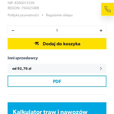
NIP: 8360013339
REGON: 750421488
Polityka prywatności
Regulamin sklepu
1
Dodaj do koszyka
Inni sprzedawcy
od 92,76 zł
PDF
Kalkulator traw i nawozów