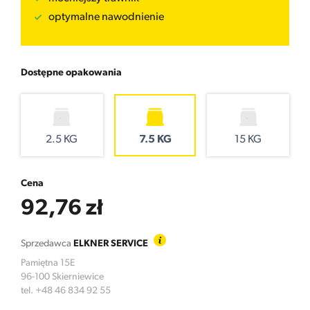
optymalne nawodnienie
Dostępne opakowania
2.5 KG
7.5 KG
15 KG
Cena
92,76 zł
Sprzedawca
ELKNER SERVICE
Pamiętna 15E
96-100 Skierniewice
tel. +48 46 834 92 55