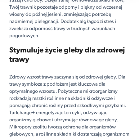
suszę i choroby. Dzięki stałej równowadze składników,
Twój trawnik pozostaje odporny i piękny od wczesnej
wiosny do późnej jesieni, zmniejszając potrzebę
nadmiernej pielęgnacji. Dodatek alg łagodzi stres i
zwiększa odporność trawy w trudnych warunkach
pogodowych.
Stymuluje życie gleby dla zdrowej
trawy
Zdrowy wzrost trawy zaczyna się od zdrowej gleby. Dla
trawy symbioza z podłożem jest kluczowa dla
optymalnego wzrostu. Pożyteczne mikroorganizmy
rozkładają resztki roślinne na składniki odżywcze i
pomagają chronić rośliny przed szkodliwymi grzybami.
Turfcharge+ energetyzuje ten cykl, odżywiając
organizmy glebowe i utrzymując równowagę gleby.
Mikropory zeolitu tworzą ochronę dla organizmów
glebowych, a roślinne składniki dostarczają organizmom