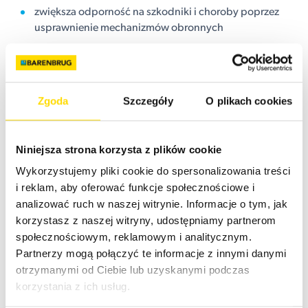
zwiększa odporność na szkodniki i choroby poprzez
usprawnienie mechanizmów obronnych
Zawartosć krzemianu potasu i krzemu:
krzem jest pierwiastkiem korzystnym, niezbędnym dla
Zgoda
Szczegóły
O plikach cookies
wielu upraw
wzmacnia ściany komórkowe
Niniejsza strona korzysta z plików cookie
zwiększa tolerancję na stres: suszę, zasolenie,
Wykorzystujemy pliki cookie do spersonalizowania treści
ekstremalne temperatury
i reklam, aby oferować funkcje społecznościowe i
analizować ruch w naszej witrynie. Informacje o tym, jak
Zeolit
- zapewnia ochronę życia w glebie i przechowuje
korzystasz z naszej witryny, udostępniamy partnerom
składniki odżywcze
społecznościowym, reklamowym i analitycznym.
Partnerzy mogą połączyć te informacje z innymi danymi
Zdrowszy, bardziej zielony wzrost
otrzymanymi od Ciebie lub uzyskanymi podczas
przez cały sezon.
korzystania z ich usług.